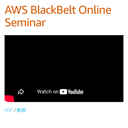
AWS BlackBelt Online
Seminar
PDF
/
動画