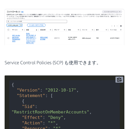
Service Control Policies (SCP) も使用できます。
"Version"
: 
"2012-10-17"
"Statement"
"Sid"
: 
"RestrictRootOnMemberAccounts"
"Effect"
: 
"Deny"
"Action"
: 
"*"
"Resource"
: 
"*"